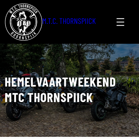
Ga
naar
M.T.C. THORNSPIICK
de
inhoud
HEMELVAARTWEEKEND
MTC THORNSPIICK