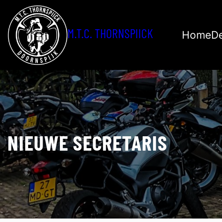
Ga
naar
M.T.C. THORNSPIICK
de
Home
De
inhoud
NIEUWE SECRETARIS