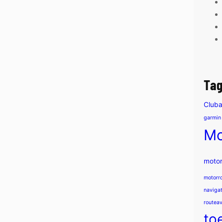
Ta
Club
garmin
Mo
motor
motorr
navigat
routea
toe