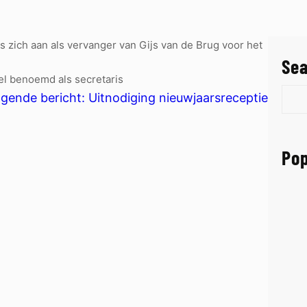
zich aan als vervanger van Gijs van de Brug voor het
Se
el benoemd als secretaris
S
lgende bericht:
Uitnodiging nieuwjaarsreceptie
e
a
r
Pop
c
h