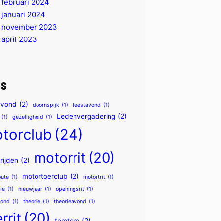
februari 2024
januari 2024
november 2023
april 2023
gs
avond
(2)
doornspijk
(1)
feestavond
(1)
Ledenvergadering
(2)
(1)
gezelligheid
(1)
torclub
(24)
motorrit
(20)
rijden
(2)
motortoerclub
(2)
oute
(1)
motortrit
(1)
ie
(1)
nieuwjaar
(1)
openingsrit
(1)
vond
(1)
theorie
(1)
theorieavond
(1)
rrit
(20)
tomtom
(2)