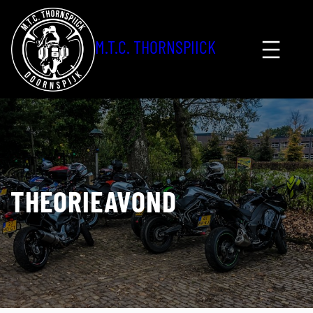
Ga
naar
M.T.C. THORNSPIICK
de
inhoud
THEORIEAVOND