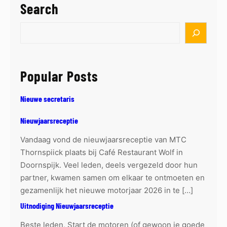
Search
S
e
a
r
Popular Posts
c
h
Nieuwe secretaris
Nieuwjaarsreceptie
Vandaag vond de nieuwjaarsreceptie van MTC
Thornspiick plaats bij Café Restaurant Wolf in
Doornspijk. Veel leden, deels vergezeld door hun
partner, kwamen samen om elkaar te ontmoeten en
gezamenlijk het nieuwe motorjaar 2026 in te […]
Uitnodiging Nieuwjaarsreceptie
Beste leden, Start de motoren (of gewoon je goede